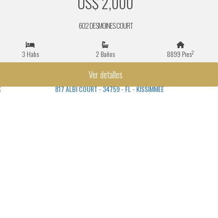
US$ 2,000
602 DESMOINES COURT
2
3 Habs
2 Baños
8899 Pies
Ver detalles