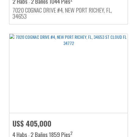
2 Habs
2 Baños
1044 Pies
-
7020 COGNAC DRIVE #4, NEW PORT RICHEY, FL,
34653
US$ 405,000
2
4 Habs
2 Baños
1859 Pies
-