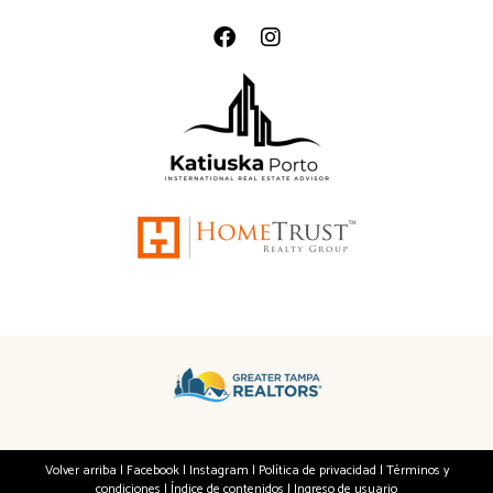
Volver arriba
|
Facebook
|
Instagram
|
Política de privacidad
|
Términos y
condiciones
|
Índice de contenidos
|
Ingreso de usuario