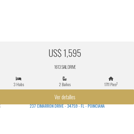
US$ 1,595
1613 SAIL DRIVE
2
3 Habs
2 Baños
1711 Pies
Ver detalles